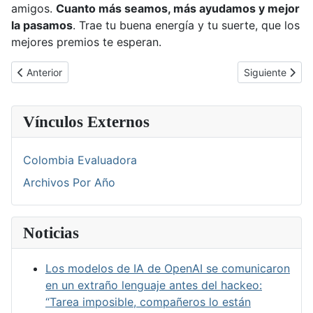
amigos.
Cuanto más seamos, más ayudamos y mejor
la pasamos
. Trae tu buena energía y tu suerte, que los
mejores premios te esperan.
Artículo anterior: SEMANA DEL NIÑO
Artículo siguie
Anterior
Siguiente
Vínculos Externos
Colombia Evaluadora
Archivos Por Año
Noticias
Los modelos de IA de OpenAI se comunicaron
en un extraño lenguaje antes del hackeo:
“Tarea imposible, compañeros lo están